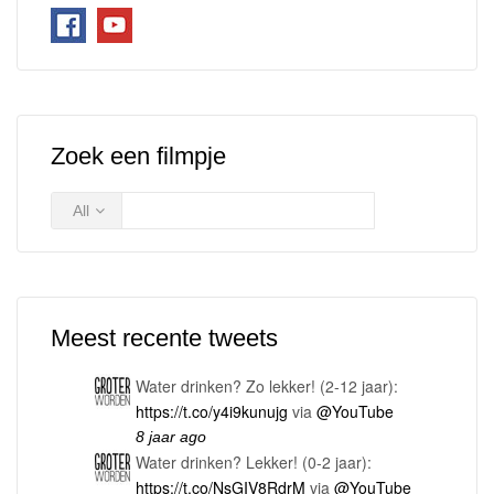
Zoek een filmpje
All
Meest recente tweets
Water drinken? Zo lekker! (2-12 jaar):
https://t.co/y4i9kunujg
via
@YouTube
8 jaar ago
Water drinken? Lekker! (0-2 jaar):
https://t.co/NsGIV8RdrM
via
@YouTube