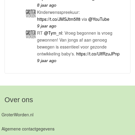
8 jaar ago
Kinderwensspreekuur:
https://t.co/JMSJtm5lf8
via
@YouTube
9 jaar ago
RT
@Tym_nl
: Vroeg begonnen is vroeg
gewonnen! Van jongs af aan genoeg
bewegen is essentieel voor gezonde
ontwikkeling baby's.
https://t.co/UlfRzuJPnp
9 jaar ago
Over ons
GroterWorden.nl
Algemene contactgegevens