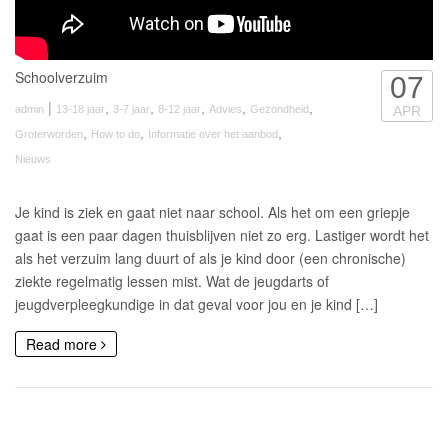
Schoolverzuim
07
|
,
,
,
,
,
admin
13-18 jaar
3-7 jaar
8-12 jaar
Advies
Gezondheid
APR
,
,
,
Groterworden
How to do
Informatie over het aanbod
Nieuws
Je kind is ziek en gaat niet naar school. Als het om een griepje
gaat is een paar dagen thuisblijven niet zo erg. Lastiger wordt het
als het verzuim lang duurt of als je kind door (een chronische)
ziekte regelmatig lessen mist. Wat de jeugdarts of
jeugdverpleegkundige in dat geval voor jou en je kind […]
Read more