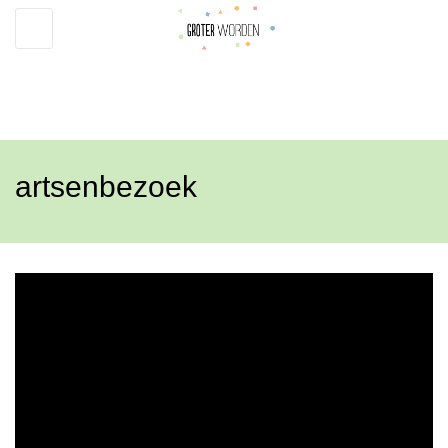
Toggle
navigation
artsenbezoek