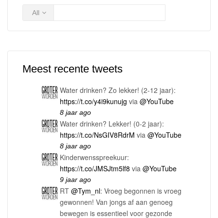
All
Meest recente tweets
Water drinken? Zo lekker! (2-12 jaar):
https://t.co/y4i9kunujg
via
@YouTube
8 jaar ago
Water drinken? Lekker! (0-2 jaar):
https://t.co/NsGIV8RdrM
via
@YouTube
8 jaar ago
Kinderwensspreekuur:
https://t.co/JMSJtm5lf8
via
@YouTube
9 jaar ago
RT
@Tym_nl
: Vroeg begonnen is vroeg
gewonnen! Van jongs af aan genoeg
bewegen is essentieel voor gezonde