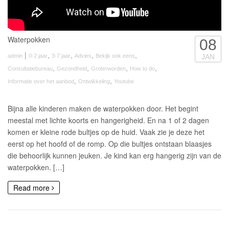
Waterpokken
08
|
,
,
,
,
admin
0-2 jaar
3-7 jaar
Advies
Bekijk ook eens
JAN
,
,
,
,
Consultatiebureau
Gezondheid
Groterworden
How to do
,
,
Informatie over het aanbod
Ontwikkeling
Youtube
Bijna alle kinderen maken de waterpokken door. Het begint
meestal met lichte koorts en hangerigheid. En na 1 of 2 dagen
komen er kleine rode bultjes op de huid. Vaak zie je deze het
eerst op het hoofd of de romp. Op die bultjes ontstaan blaasjes
die behoorlijk kunnen jeuken. Je kind kan erg hangerig zijn van de
waterpokken. […]
Read more