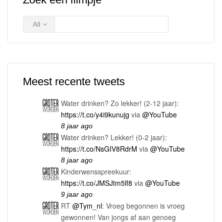
All
Meest recente tweets
Water drinken? Zo lekker! (2-12 jaar):
https://t.co/y4i9kunujg
via
@YouTube
8 jaar ago
Water drinken? Lekker! (0-2 jaar):
https://t.co/NsGIV8RdrM
via
@YouTube
8 jaar ago
Kinderwensspreekuur:
https://t.co/JMSJtm5lf8
via
@YouTube
9 jaar ago
RT
@Tym_nl
: Vroeg begonnen is vroeg
gewonnen! Van jongs af aan genoeg