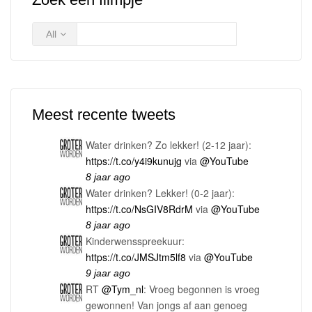
All
Meest recente tweets
Water drinken? Zo lekker! (2-12 jaar):
https://t.co/y4i9kunujg
via
@YouTube
8 jaar ago
Water drinken? Lekker! (0-2 jaar):
https://t.co/NsGIV8RdrM
via
@YouTube
8 jaar ago
Kinderwensspreekuur:
https://t.co/JMSJtm5lf8
via
@YouTube
9 jaar ago
RT
@Tym_nl
: Vroeg begonnen is vroeg
gewonnen! Van jongs af aan genoeg