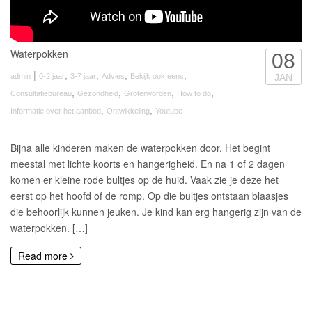
Waterpokken
08
|
,
,
,
,
admin
0-2 jaar
3-7 jaar
Advies
Bekijk ook eens
JAN
,
,
,
,
Consultatiebureau
Gezondheid
Groterworden
How to do
,
,
Informatie over het aanbod
Ontwikkeling
Youtube
Bijna alle kinderen maken de waterpokken door. Het begint
meestal met lichte koorts en hangerigheid. En na 1 of 2 dagen
komen er kleine rode bultjes op de huid. Vaak zie je deze het
eerst op het hoofd of de romp. Op die bultjes ontstaan blaasjes
die behoorlijk kunnen jeuken. Je kind kan erg hangerig zijn van de
waterpokken. […]
Read more