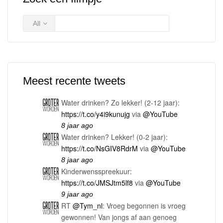
All
Meest recente tweets
Water drinken? Zo lekker! (2-12 jaar):
https://t.co/y4i9kunujg
via
@YouTube
8 jaar ago
Water drinken? Lekker! (0-2 jaar):
https://t.co/NsGIV8RdrM
via
@YouTube
8 jaar ago
Kinderwensspreekuur:
https://t.co/JMSJtm5lf8
via
@YouTube
9 jaar ago
RT
@Tym_nl
: Vroeg begonnen is vroeg
gewonnen! Van jongs af aan genoeg