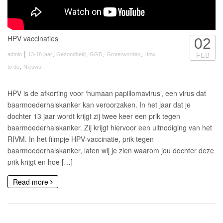
HPV vaccinaties
02
|
,
,
,
,
admin
13-18 jaar
Gezondheid
GGD
Groterworden
How
FEB
,
to do
Nieuws
HPV is de afkorting voor ‘humaan papillomavirus’, een virus dat
baarmoederhalskanker kan veroorzaken. In het jaar dat je
dochter 13 jaar wordt krijgt zij twee keer een prik tegen
baarmoederhalskanker. Zij krijgt hiervoor een uitnodiging van het
RIVM. In het filmpje HPV-vaccinatie, prik tegen
baarmoederhalskanker, laten wij je zien waarom jou dochter deze
prik krijgt en hoe […]
Read more