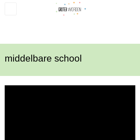
Toggle
navigation
middelbare school