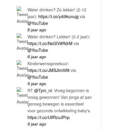
Water drinken? Zo lekker! (2-12
jaar):
https://t.co/y4i9kunujg
via
@YouTube
8 jaar ago
Water drinken? Lekker! (0-2 jaar):
https://t.co/NsGIV8RdrM
via
@YouTube
8 jaar ago
Kinderwensspreekuur:
https://t.co/JMSJtm5lf8
via
@YouTube
9 jaar ago
RT
@Tym_nl
: Vroeg begonnen is
vroeg gewonnen! Van jongs af aan
genoeg bewegen is essentieel
voor gezonde ontwikkeling baby's.
https://t.co/UlfRzuJPnp
9 jaar ago