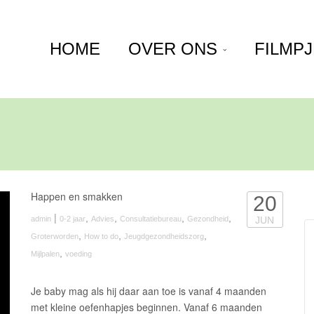
HOME
OVER ONS
FILMP
Happen en smakken
20
|
,
,
,
,
admin
0-2 jaar
Advies
Consultatiebureau
Gezondheid
JUN
,
,
,
Groterworden
How to do
Jeugdgezondheidszorg
,
Mijlpalen
voeding
Je baby mag als hij daar aan toe is vanaf 4 maanden
met kleine oefenhapjes beginnen. Vanaf 6 maanden