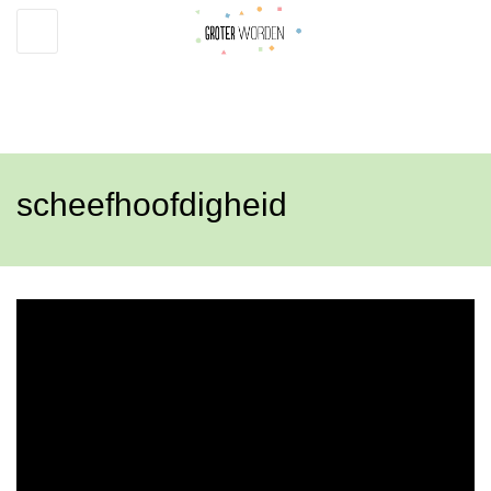
Toggle
navigation
scheefhoofdigheid