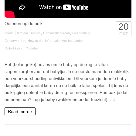
Oefenen op de buik
20
|
,
,
,
,
admin
0-2 jaar
Advies
Consultatiebureau
Gezondheid
OKT
,
,
,
Groterworden
How to do
Informatie over het aanbod
,
Ontwikkeling
Youtube
Het (belangrijke) advies om je baby op de rug te laten
slapen zorgt ervoor dat babytjes in de eerste maanden makkelijk
een voorkeurshouding ontwikkelen. Dit voorkom je door je baby
dagelijks een aantal keren op de buik te laten spelen. Tijdens de
buikligging oefent je baby de rug- en nekspieren. Hoe pak je dat
oefenen aan? Leg je baby (wakker en onder toezicht) […]
Read more