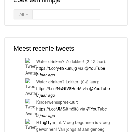
All
Meest recente tweets
Water drinken? Zo lekker! (2-12 jaar):
https://t.co/y4i9kunujg
via
@YouTube
8 jaar ago
Water drinken? Lekker! (0-2 jaar):
https://t.co/NsGIV8RdrM
via
@YouTube
8 jaar ago
Kinderwensspreekuur:
https://t.co/JMSJtm5lf8
via
@YouTube
9 jaar ago
RT
@Tym_nl
: Vroeg begonnen is vroeg
gewonnen! Van jongs af aan genoeg