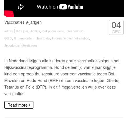
Vaccinaties 9-jarigen
04
|
,
,
,
,
admin
8-12 jaar
Advies
Bekijk ook eens
Gezondheid
DEC
,
,
,
,
GGD
Groterworden
How to do
Informatie over het aanbod
Jeugdgezondheidszorg
In Nederland krijgen alle kinderen gratis vaccinaties volgens het
Rijksvaccinatieprogramma. Rond de leeftijd van 9 jaar krijgt je
kind een oproep thuisgestuurd voor een vaccinatie tegen Bof,
Mazelen en Rode Hond (BMR) én een vaccinatie tegen Difterie,
Tetanus en Polio (DTP). In dit filmpje vertellen wij je over deze
vaccinaties.
Read more