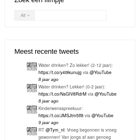
All
Meest recente tweets
Water drinken? Zo lekker! (2-12 jaar):
https://t.co/y4i9kunujg
via
@YouTube
8 jaar ago
Water drinken? Lekker! (0-2 jaar):
https://t.co/NsGIV8RdrM
via
@YouTube
8 jaar ago
Kinderwensspreekuur:
https://t.co/JMSJtm5lf8
via
@YouTube
9 jaar ago
RT
@Tym_nl
: Vroeg begonnen is vroeg
gewonnen! Van jongs af aan genoeg