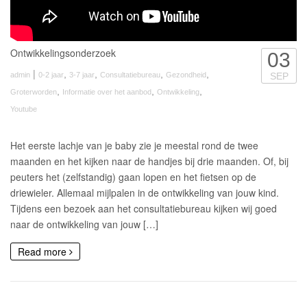
Ontwikkelingsonderzoek
03
|
,
,
,
,
admin
0-2 jaar
3-7 jaar
Consultatiebureau
Gezondheid
SEP
,
,
,
Groterworden
Informatie over het aanbod
Ontwikkeling
Youtube
Het eerste lachje van je baby zie je meestal rond de twee
maanden en het kijken naar de handjes bij drie maanden. Of, bij
peuters het (zelfstandig) gaan lopen en het fietsen op de
driewieler. Allemaal mijlpalen in de ontwikkeling van jouw kind.
Tijdens een bezoek aan het consultatiebureau kijken wij goed
naar de ontwikkeling van jouw […]
Read more