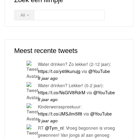
All
Meest recente tweets
Water drinken? Zo lekker! (2-12 jaar):
https://t.co/y4i9kunujg
via
@YouTube
8 jaar ago
Water drinken? Lekker! (0-2 jaar):
https://t.co/NsGIV8RdrM
via
@YouTube
8 jaar ago
Kinderwensspreekuur:
https://t.co/JMSJtm5lf8
via
@YouTube
9 jaar ago
RT
@Tym_nl
: Vroeg begonnen is vroeg
gewonnen! Van jongs af aan genoeg