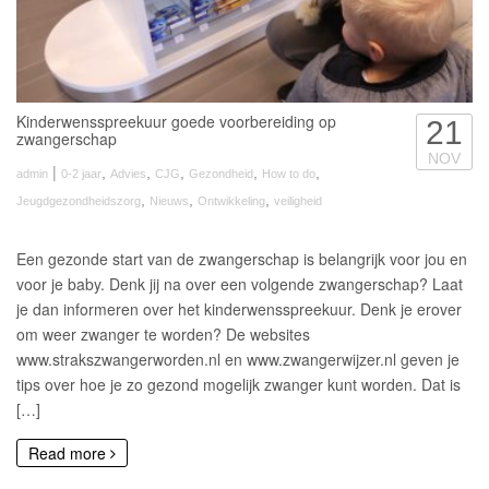
Kinderwensspreekuur goede voorbereiding op
21
zwangerschap
NOV
|
,
,
,
,
,
admin
0-2 jaar
Advies
CJG
Gezondheid
How to do
,
,
,
Jeugdgezondheidszorg
Nieuws
Ontwikkeling
veiligheid
Een gezonde start van de zwangerschap is belangrijk voor jou en
voor je baby. Denk jij na over een volgende zwangerschap? Laat
je dan informeren over het kinderwensspreekuur. Denk je erover
om weer zwanger te worden? De websites
www.strakszwangerworden.nl en www.zwangerwijzer.nl geven je
tips over hoe je zo gezond mogelijk zwanger kunt worden. Dat is
[…]
Read more