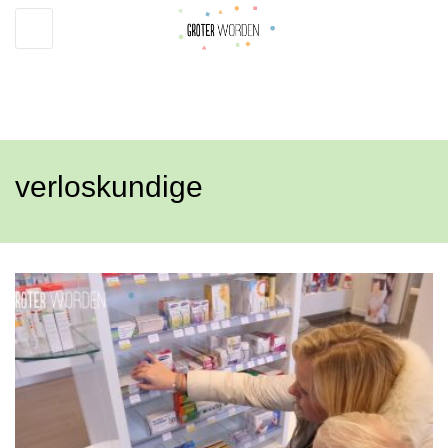
Toggle
navigation
verloskundige