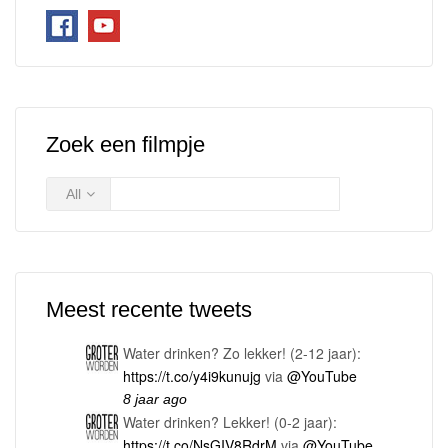
Zoek een filmpje
All
Meest recente tweets
Water drinken? Zo lekker! (2-12 jaar):
https://t.co/y4i9kunujg
via
@YouTube
8 jaar ago
Water drinken? Lekker! (0-2 jaar):
https://t.co/NsGIV8RdrM
via
@YouTube