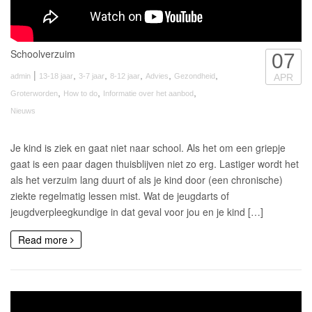
Schoolverzuim
07
|
,
,
,
,
,
admin
13-18 jaar
3-7 jaar
8-12 jaar
Advies
Gezondheid
APR
,
,
,
Groterworden
How to do
Informatie over het aanbod
Nieuws
Je kind is ziek en gaat niet naar school. Als het om een griepje
gaat is een paar dagen thuisblijven niet zo erg. Lastiger wordt het
als het verzuim lang duurt of als je kind door (een chronische)
ziekte regelmatig lessen mist. Wat de jeugdarts of
jeugdverpleegkundige in dat geval voor jou en je kind […]
Read more