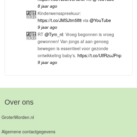
8 jaar ago
Kinderwensspreekuur:
https://t.co/JMSJtm5lf8
via
@YouTube
9 jaar ago
RT
@Tym_nl
: Vroeg begonnen is vroeg
gewonnen! Van jongs af aan genoeg
bewegen is essentieel voor gezonde
ontwikkeling baby's.
https://t.co/UlfRzuJPnp
9 jaar ago
Over ons
GroterWorden.nl
Algemene contactgegevens