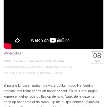
Waterpokken
08
|
,
,
,
,
admin
0-2 jaar
3-7 jaar
Advies
Bekijk ook eens
JAN
,
,
,
,
Consultatiebureau
Gezondheid
Groterworden
How to do
,
,
Informatie over het aanbod
Ontwikkeling
Youtube
Bijna alle kinderen maken de waterpokken door. Het begint
meestal met lichte koorts en hangerigheid. En na 1 of 2 dagen
komen er kleine rode bultjes op de huid. Vaak zie je deze het
eerst op het hoofd of de romp. Op die bultjes ontstaan blaasjes