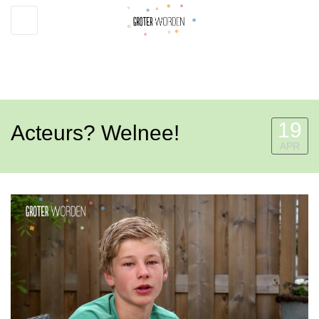
Toggle
navigation
19
Acteurs? Welnee!
APR