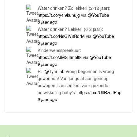
Water drinken? Zo lekker! (2-12 jaar):
https://t.co/y4i9kunujg
via
@YouTube
8 jaar ago
Water drinken? Lekker! (0-2 jaar):
https://t.co/NsGIV8RdrM
via
@YouTube
8 jaar ago
Kinderwensspreekuur:
https://t.co/JMSJtm5lf8
via
@YouTube
9 jaar ago
RT
@Tym_nl
: Vroeg begonnen is vroeg
gewonnen! Van jongs af aan genoeg
bewegen is essentieel voor gezonde
ontwikkeling baby's.
https://t.co/UlfRzuJPnp
9 jaar ago