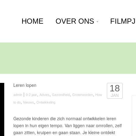
HOME
OVER ONS
FILMP
Leren lopen
18
|
,
,
,
,
admin
0-2 jaar
Advies
Gezondheid
Groterworden
How
JAN
,
,
to do
Nieuws
Ontwikkeling
Gezonde kinderen die zich normaal ontwikkelen leren
lopen in hun eigen tempo. Van liggen naar omrollen, zelf
gaan zitten, kruipen en gaan staan. Je kleine ontdekt