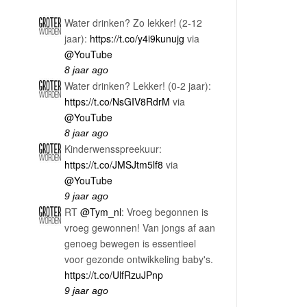
Water drinken? Zo lekker! (2-12
jaar):
https://t.co/y4i9kunujg
via
@YouTube
8 jaar ago
Water drinken? Lekker! (0-2 jaar):
https://t.co/NsGIV8RdrM
via
@YouTube
8 jaar ago
Kinderwensspreekuur:
https://t.co/JMSJtm5lf8
via
@YouTube
9 jaar ago
RT
@Tym_nl
: Vroeg begonnen is
vroeg gewonnen! Van jongs af aan
genoeg bewegen is essentieel
voor gezonde ontwikkeling baby's.
https://t.co/UlfRzuJPnp
9 jaar ago