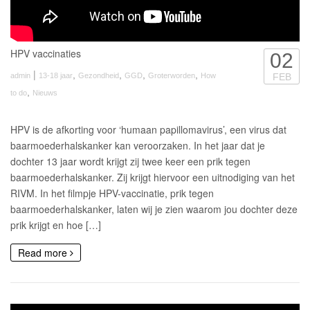
HPV vaccinaties
02
|
,
,
,
,
admin
13-18 jaar
Gezondheid
GGD
Groterworden
How
FEB
,
to do
Nieuws
HPV is de afkorting voor ‘humaan papillomavirus’, een virus dat
baarmoederhalskanker kan veroorzaken. In het jaar dat je
dochter 13 jaar wordt krijgt zij twee keer een prik tegen
baarmoederhalskanker. Zij krijgt hiervoor een uitnodiging van het
RIVM. In het filmpje HPV-vaccinatie, prik tegen
baarmoederhalskanker, laten wij je zien waarom jou dochter deze
prik krijgt en hoe […]
Read more