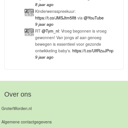
8 jaar ago
Kinderwensspreekuur:
https://t.co/JMSJtm5lf8
via
@YouTube
9 jaar ago
RT
@Tym_nl
: Vroeg begonnen is vroeg
gewonnen! Van jongs af aan genoeg
bewegen is essentieel voor gezonde
ontwikkeling baby's.
https://t.co/UlfRzuJPnp
9 jaar ago
Over ons
GroterWorden.nl
Algemene contactgegevens