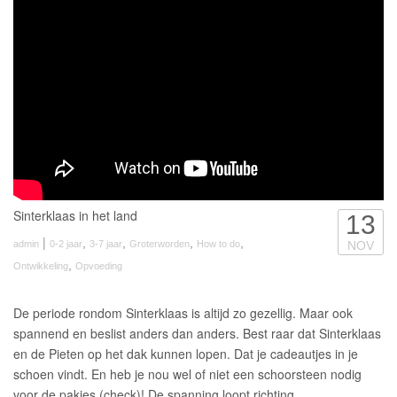
Sinterklaas in het land
13
|
,
,
,
,
admin
0-2 jaar
3-7 jaar
Groterworden
How to do
NOV
,
Ontwikkeling
Opvoeding
De periode rondom Sinterklaas is altijd zo gezellig. Maar ook
spannend en beslist anders dan anders. Best raar dat Sinterklaas
en de Pieten op het dak kunnen lopen. Dat je cadeautjes in je
schoen vindt. En heb je nou wel of niet een schoorsteen nodig
voor de pakjes (check)! De spanning loopt richting