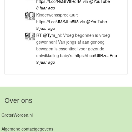
https://t.co/NsGIV8RdrM
via
@YouTube
8 jaar ago
Kinderwensspreekuur:
https://t.co/JMSJtm5lf8
via
@YouTube
9 jaar ago
RT
@Tym_nl
: Vroeg begonnen is vroeg
gewonnen! Van jongs af aan genoeg
bewegen is essentieel voor gezonde
ontwikkeling baby's.
https://t.co/UlfRzuJPnp
9 jaar ago
Over ons
GroterWorden.nl
Algemene contactgegevens