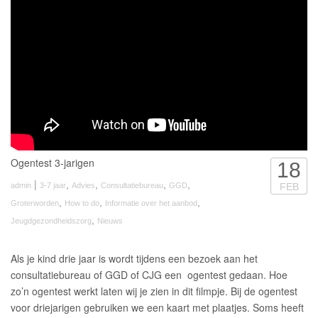
Ogentest 3-jarigen
18
|
,
,
,
,
admin
3-7 jaar
Advies
Consultatiebureau
GGD
FEB
,
,
,
Groterworden
How to do
Informatie over het aanbod
,
Jeugdgezondheidszorg
Nieuws
Als je kind drie jaar is wordt tijdens een bezoek aan het
consultatiebureau of GGD of CJG een ogentest gedaan. Hoe
zo’n ogentest werkt laten wij je zien in dit filmpje. Bij de ogentest
voor driejarigen gebruiken we een kaart met plaatjes. Soms heeft