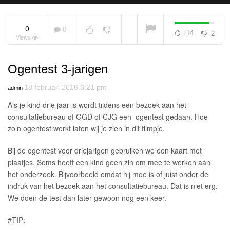
0
0
+14
-2
Views
Puberbrein
NOW PLAYING
Ogentest 3-jarigen
18 februari 2016 3:21 pm
admin
Als je kind drie jaar is wordt tijdens een bezoek aan het
consultatiebureau of GGD of CJG een ogentest gedaan. Hoe
zo’n ogentest werkt laten wij je zien in dit filmpje.
Bij de ogentest voor driejarigen gebruiken we een kaart met
plaatjes. Soms heeft een kind geen zin om mee te werken aan
het onderzoek. Bijvoorbeeld omdat hij moe is of juist onder de
indruk van het bezoek aan het consultatiebureau. Dat is niet erg.
We doen de test dan later gewoon nog een keer.
#TIP: