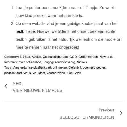
Laat je peuter eens meekijken naar dit filmpje. Zo weet
jouw kind precies waar het aan toe is.
Op deze website vind je een geinige knutselplaat van het
testbrilletje
. Hoewel we tijdens het onderzoek een echte
testbril gebruiken is het natuurlijk wel leuk om die mooie bril
mee te nemen naar het onderzoek!
3-7 jaar
,
Advies
,
Consultatiebureau
,
GGD
,
Groterworden
,
How to do
,
Category:
Informatie over het aanbod
,
Jeugdgezondheidszorg
,
Nieuws
Amsterdamse plaatjeskaart
,
bril
,
meten
,
Oefenbril
,
ogentest
,
peuter
,
Tags:
plaatjeskaart
,
visus
,
visustest
,
voorbereiden
,
Zicht
,
Zien
Next
VIER NIEUWE FILMPJES!
Previous
BEELDSCHERMKINDEREN