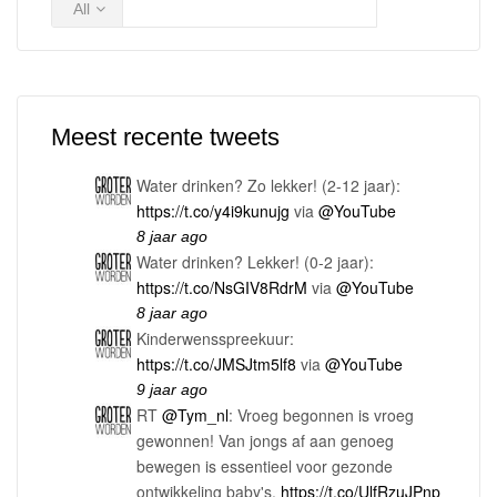
All
Meest recente tweets
Water drinken? Zo lekker! (2-12 jaar):
https://t.co/y4i9kunujg
via
@YouTube
8 jaar ago
Water drinken? Lekker! (0-2 jaar):
https://t.co/NsGIV8RdrM
via
@YouTube
8 jaar ago
Kinderwensspreekuur:
https://t.co/JMSJtm5lf8
via
@YouTube
9 jaar ago
RT
@Tym_nl
: Vroeg begonnen is vroeg
gewonnen! Van jongs af aan genoeg
bewegen is essentieel voor gezonde
ontwikkeling baby's.
https://t.co/UlfRzuJPnp