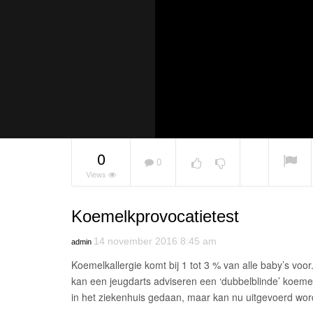
0
0
Views
Koemelkprovocatietest
Puberbrei
NOW PLAYING
14 november 2016 8:45 am
admin
Koemelkallergie komt bij 1 tot 3 % van alle baby’s voor
kan een jeugdarts adviseren een ‘dubbelblinde’ koemel
in het ziekenhuis gedaan, maar kan nu uitgevoerd wor