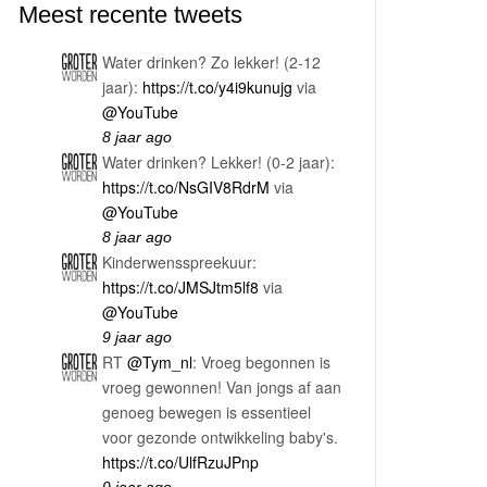
Meest recente tweets
Water drinken? Zo lekker! (2-12
jaar):
https://t.co/y4i9kunujg
via
@YouTube
8 jaar ago
Water drinken? Lekker! (0-2 jaar):
https://t.co/NsGIV8RdrM
via
@YouTube
8 jaar ago
Kinderwensspreekuur:
https://t.co/JMSJtm5lf8
via
@YouTube
9 jaar ago
RT
@Tym_nl
: Vroeg begonnen is
vroeg gewonnen! Van jongs af aan
genoeg bewegen is essentieel
voor gezonde ontwikkeling baby's.
https://t.co/UlfRzuJPnp