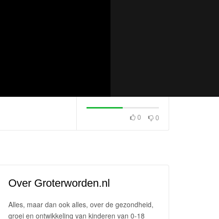
0
0
Begin de dag go
ren
Onzichtbare vriendjes
een ontbijtje.
Over Groterworden.nl
Alles, maar dan ook alles, over de gezondheid,
groei en ontwikkeling van kinderen van 0-18