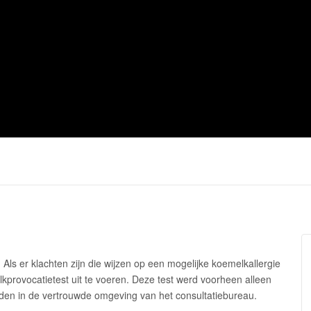
n
Op vakantie
Gezond trakte
. Als er klachten zijn die wijzen op een mogelijke koemelkallergie
kprovocatietest uit te voeren. Deze test werd voorheen alleen
den in de vertrouwde omgeving van het consultatiebureau.