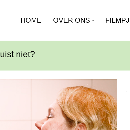
HOME
OVER ONS
FILMP
uist niet?