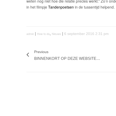
weten nog niet hoe die relatie precies werkt.” Zo’n ond
in het filmpje
Tandenpoetsen
in de tussentijd helpend.
|
,
|
How to do
Nieuws
6 september 2016 2:31 pm
admin
Previous
BINNENKORT OP DEZE WEBSITE…