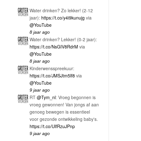
Water drinken? Zo lekker! (2-12
jaar):
https://t.co/y4i9kunujg
via
@YouTube
8 jaar ago
Water drinken? Lekker! (0-2 jaar):
https://t.co/NsGIV8RdrM
via
@YouTube
8 jaar ago
Kinderwensspreekuur:
https://t.co/JMSJtm5lf8
via
@YouTube
9 jaar ago
RT
@Tym_nl
: Vroeg begonnen is
vroeg gewonnen! Van jongs af aan
genoeg bewegen is essentieel
voor gezonde ontwikkeling baby's.
https://t.co/UlfRzuJPnp
9 jaar ago