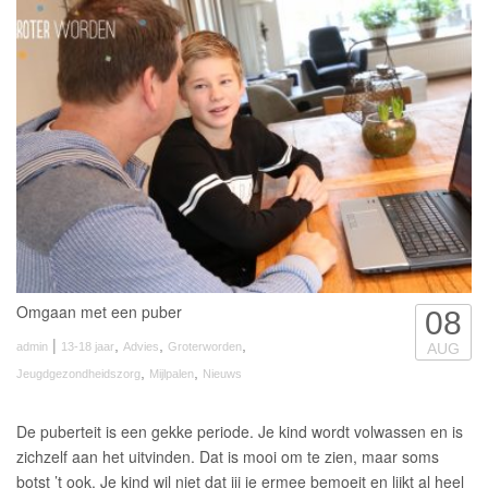
Omgaan met een puber
08
|
,
,
,
admin
13-18 jaar
Advies
Groterworden
AUG
,
,
Jeugdgezondheidszorg
Mijlpalen
Nieuws
De puberteit is een gekke periode. Je kind wordt volwassen en is
zichzelf aan het uitvinden. Dat is mooi om te zien, maar soms
botst ’t ook. Je kind wil niet dat jij je ermee bemoeit en lijkt al heel