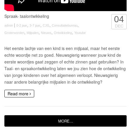
Spraak- taalontwikkeling
04
|
,
,
,
,
admin
0-2 jaar
3-7 jaar
CJG
Consultatiebureau
DEC
,
,
,
,
Groterworden
Mijlpalen
Nieuws
Ontwikkeling
Youtube
Het eerste lachje van een kind is een mijlpaal, maar het eerste
echte woordje net zo goed. Nieuwsgierig wanneer jouw kind de
eerste woordjes gaat zeggen of echte zinnen gaat gebruiken? In
Taal- en spraakontwikkeling laten we jou zien hoe de ontwikkeling
van jonge kinderen over het algemeen verloopt. Nieuwsgierig
naar andere belangrijke mijlpalen in de ontwikkeling?
Read more
MORE...