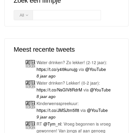
Zoek een filmpje
All
Meest recente tweets
Water drinken? Zo lekker! (2-12 jaar):
https://t.co/y4i9kunujg
via
@YouTube
8 jaar ago
Water drinken? Lekker! (0-2 jaar):
https://t.co/NsGIV8RdrM
via
@YouTube
8 jaar ago
Kinderwensspreekuur:
https://t.co/JMSJtm5lf8
via
@YouTube
9 jaar ago
RT
@Tym_nl
: Vroeg begonnen is vroeg
gewonnen! Van jongs af aan genoeg