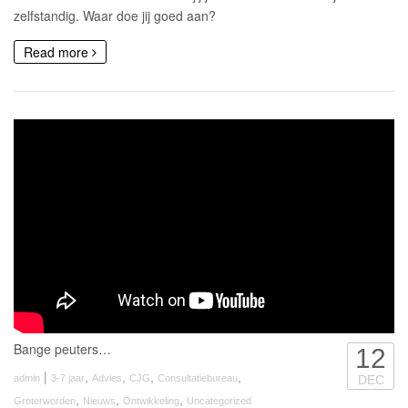
zelfstandig. Waar doe jij goed aan?
Read more
Bange peuters…
12
|
,
,
,
,
admin
3-7 jaar
Advies
CJG
Consultatiebureau
DEC
,
,
,
Groterworden
Nieuws
Ontwikkeling
Uncategorized