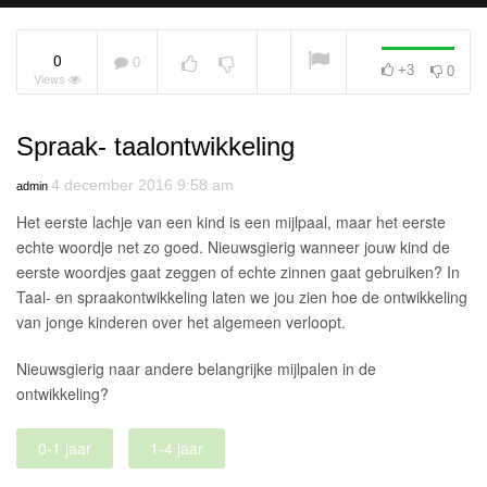
0
0
+3
0
Views
Voorkeurshouding
NOW PLAYING
Spraak- taalontwikkeling
4 december 2016 9:58 am
admin
Het eerste lachje van een kind is een mijlpaal, maar het eerste
echte woordje net zo goed. Nieuwsgierig wanneer jouw kind de
eerste woordjes gaat zeggen of echte zinnen gaat gebruiken? In
Taal- en spraakontwikkeling laten we jou zien hoe de ontwikkeling
van jonge kinderen over het algemeen verloopt.
Nieuwsgierig naar andere belangrijke mijlpalen in de
ontwikkeling?
0-1 jaar
1-4 jaar