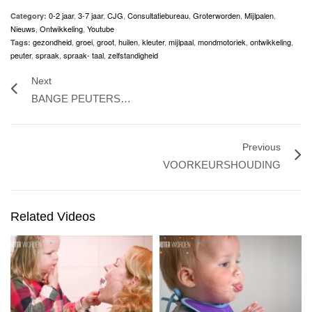
0-2 jaar
,
3-7 jaar
,
CJG
,
Consultatiebureau
,
Groterworden
,
Mijlpalen
,
Category:
Nieuws
,
Ontwikkeling
,
Youtube
gezondheid
,
groei
,
groot
,
huilen
,
kleuter
,
mijlpaal
,
mondmotoriek
,
ontwikkeling
,
Tags:
peuter
,
spraak
,
spraak- taal
,
zelfstandigheid
Next
BANGE PEUTERS…
Previous
VOORKEURSHOUDING
Related Videos