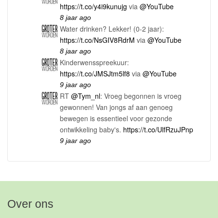
https://t.co/y4i9kunujg
via
@YouTube
8 jaar ago
Water drinken? Lekker! (0-2 jaar):
https://t.co/NsGIV8RdrM
via
@YouTube
8 jaar ago
Kinderwensspreekuur:
https://t.co/JMSJtm5lf8
via
@YouTube
9 jaar ago
RT
@Tym_nl
: Vroeg begonnen is vroeg
gewonnen! Van jongs af aan genoeg
bewegen is essentieel voor gezonde
ontwikkeling baby's.
https://t.co/UlfRzuJPnp
9 jaar ago
Over ons